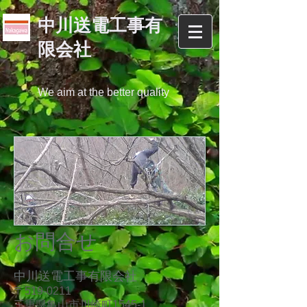
中川送電工事有
限会社
We aim at the better quality
​お問合せ
中川送電工事有限会社
〒519-0211
三重県亀山市川崎町1545-1