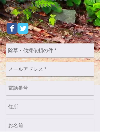
n.s.k.co@cello.ocn.ne.jp
TEL
0595-85-3456
FAX 0595-85-3588